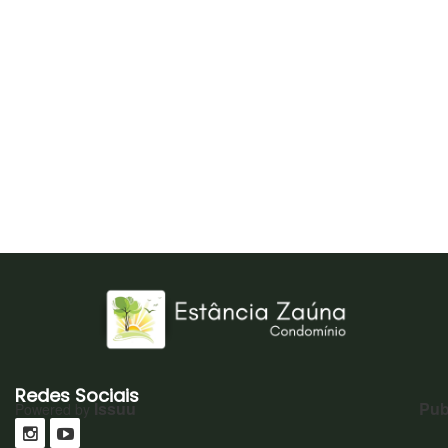
Redes Sociais
Issuu
Pub
Powered by