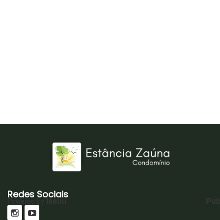
Redes Sociais
Issuu
Pub
Powered by