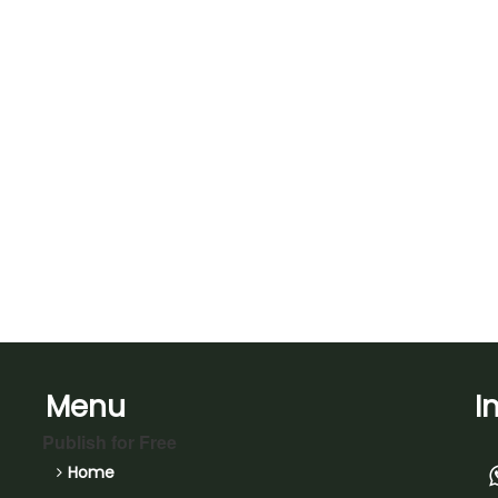
Menu
I
Publish for Free
Home