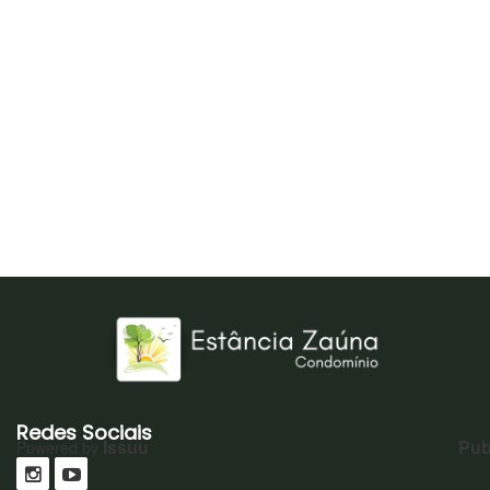
Redes Sociais
Issuu
Pub
Powered by