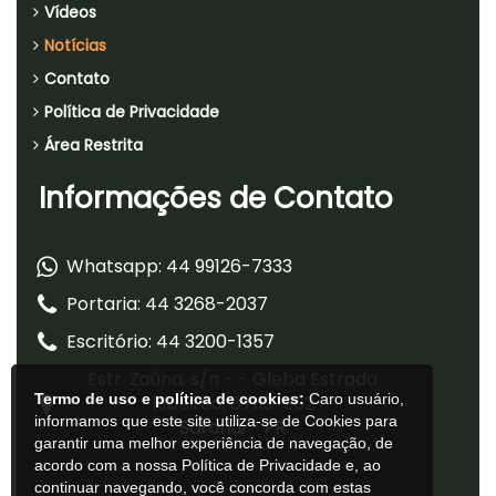
Vídeos
Notícias
Contato
Política de Privacidade
Área Restrita
Informações de Contato
Whatsapp: 44 99126-7333
Portaria: 44 3268-2037
Escritório: 44 3200-1357
Estr. Zaúna, s/n - - Gleba Estrada
Termo de uso e política de cookies:
Caro usuário,
Ribeirão, 87113-902
informamos que este site utiliza-se de Cookies para
Sarandi - PR
garantir uma melhor experiência de navegação, de
acordo com a nossa Política de Privacidade e, ao
continuar navegando, você concorda com estas